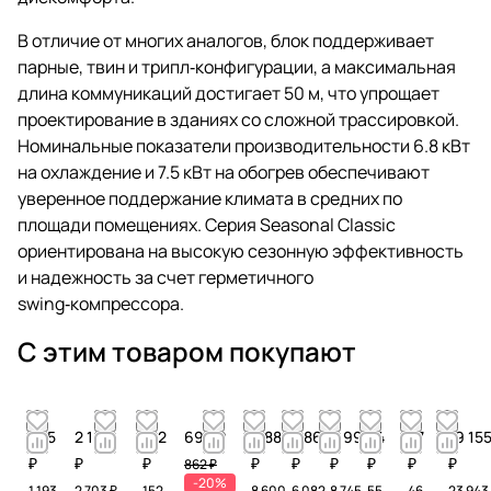
В отличие от многих аналогов, блок поддерживает
парные, твин и трипл‑конфигурации, а максимальная
длина коммуникаций достигает 50 м, что упрощает
проектирование в зданиях со сложной трассировкой.
Номинальные показатели производительности 6.8 кВт
на охлаждение и 7.5 кВт на обогрев обеспечивают
уверенное поддержание климата в средних по
площади помещениях. Серия Seasonal Classic
ориентирована на высокую сезонную эффективность
и надежность за счет герметичного
swing‑компрессора.
С этим товаром покупают
955
2 163
122
690 ₽
6 880
4 866
6 996
44
37
19 15
₽
₽
₽
₽
₽
₽
₽
₽
₽
862 ₽
-20%
1 193
2 703 ₽
152
8 600
6 082
8 745
55
46
23 943