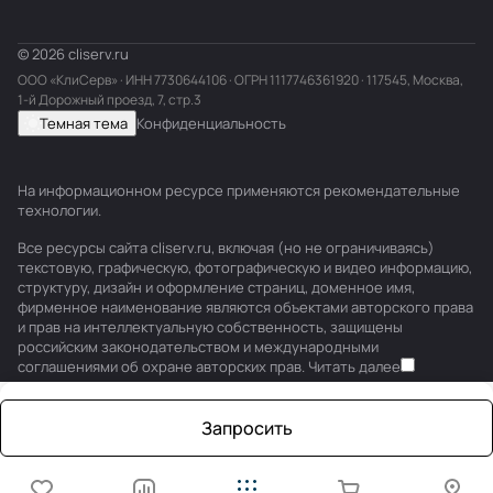
© 2026 cliserv.ru
ООО «КлиСерв» · ИНН
7730644106
· ОГРН 1117746361920 · 117545, Москва,
1-й Дорожный проезд, 7, стр.3
Темная тема
Конфиденциальность
На информационном ресурсе применяются
рекомендательные
технологии
.
Все ресурсы сайта cliserv.ru, включая (но не ограничиваясь)
текстовую, графическую, фотографическую и видео информацию,
структуру, дизайн и оформление страниц, доменное имя,
фирменное наименование являются объектами авторского права
и прав на интеллектуальную собственность, защищены
российским законодательством и международными
соглашениями об охране авторских прав.
Читать далее
Запросить