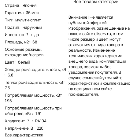
Все товары категории
Страна
:
Япония
Гарантия
:
36 мес
Внимание! Не является
Тип
:
мульти-сплит
публичной офертой.
Подтип
:
наружный
Изображения, размещенные на
нашем сайте cliserv.ru, в том
Инвертор
:
да
?
числе размер и цвет, могут
Площадь, м2
:
68
отличаться от вида товара в
Основные режимы
:
реальности. Изменение
охлаждение/нагрев
технических характеристик,
внешнего вида, комплектации
Цвет
:
белый
товара, возможны без
Холодопроизводительность, кВт
уведомления покупателя. В
:
6.8
случае сомнений уточняйте
Теплопроизводительность, кВт
:
характеристики и комплектацию
7.5
на официальном сайте
производителя.
Потребляемая мощность, кВт
:
1.98
Потребляемая мощность при
обогреве, кВт
:
1.91
Хладагент
:
R410A
?
Напряжение, В
:
220
Все характеристики