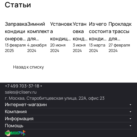
Статьи
Заправка
Зимний
Установк
Устан
Из чего
Прокладк
кондици
комплект
а
овка
состоит
а трассы
онеров
для
кондици
конди
кондиц
для
13 февраля
4 декабря
20 июня
3 июня
13 марта
27 февраля
фреоном
кондици
онера на
ционе
ионер?
кондицио
2025
2024
2024
2024
2024
2024
онера
фасаде
ра
нера
Назад к списку
+7 499 703-37-18
sales@cliserv.ru
г. Москва, Старобитцевская улица, 22А, офис 23
Интернет-магазин
Компания
Информация
Помощь