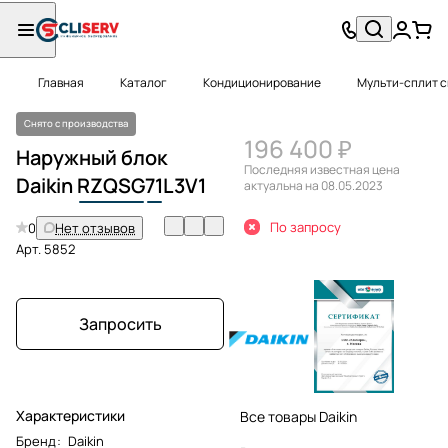
Главная
Каталог
Кондиционирование
Мульти-сплит 
Снято с производства
196 400 ₽
Наружный блок
Последняя известная цена
Daikin
RZQSG
71
L3V1
актуальна на 08.05.2023
По запросу
0
Нет отзывов
Арт.
5852
Запросить
Характеристики
Все товары Daikin
Бренд
:
Daikin