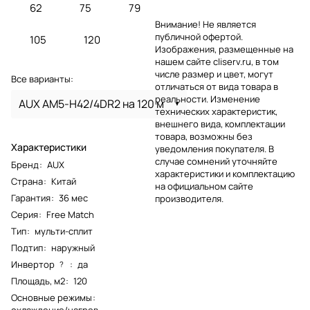
62
75
79
Внимание! Не является
публичной офертой.
105
120
Изображения, размещенные на
нашем сайте cliserv.ru, в том
числе размер и цвет, могут
Все варианты:
отличаться от вида товара в
реальности. Изменение
AUX AM5-H42/4DR2 на 120 м
технических характеристик,
внешнего вида, комплектации
товара, возможны без
Характеристики
уведомления покупателя. В
случае сомнений уточняйте
Бренд
:
AUX
характеристики и комплектацию
Страна
:
Китай
на официальном сайте
Гарантия
:
36 мес
производителя.
Серия
:
Free Match
Тип
:
мульти-сплит
Подтип
:
наружный
Инвертор
:
да
?
Площадь, м2
:
120
Основные режимы
:
охлаждение/нагрев