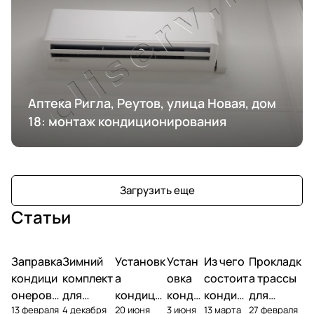
Аптека Ригла, Реутов, улица Новая, дом
18: монтаж кондиционирования
Загрузить еще
Статьи
Заправка
Зимний
Установк
Устан
Из чего
Прокладк
кондици
комплект
а
овка
состоит
а трассы
онеров
для
кондици
конди
кондиц
для
13 февраля
4 декабря
20 июня
3 июня
13 марта
27 февраля
фреоном
кондици
онера на
ционе
ионер?
кондицио