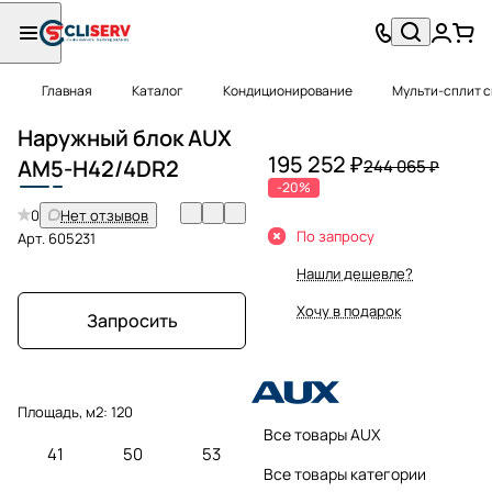
Главная
Каталог
Кондиционирование
Мульти-сплит 
Наружный блок AUX
195 252 ₽
AM
5
-H42/4DR2
244 065 ₽
-20%
0
Нет отзывов
По запросу
Арт.
605231
Нашли дешевле?
Хочу в подарок
Запросить
Площадь, м2:
120
Все товары AUX
41
50
53
Все товары категории