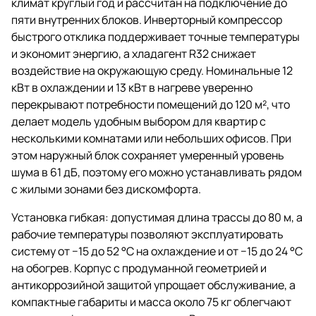
климат круглый год и рассчитан на подключение до
пяти внутренних блоков. Инверторный компрессор
быстрого отклика поддерживает точные температуры
и экономит энергию, а хладагент R32 снижает
воздействие на окружающую среду. Номинальные 12
кВт в охлаждении и 13 кВт в нагреве уверенно
перекрывают потребности помещений до 120 м², что
делает модель удобным выбором для квартир с
несколькими комнатами или небольших офисов. При
этом наружный блок сохраняет умеренный уровень
шума в 61 дБ, поэтому его можно устанавливать рядом
с жилыми зонами без дискомфорта.
Установка гибкая: допустимая длина трассы до 80 м, а
рабочие температуры позволяют эксплуатировать
систему от −15 до 52 °C на охлаждение и от −15 до 24 °C
на обогрев. Корпус с продуманной геометрией и
антикоррозийной защитой упрощает обслуживание, а
компактные габариты и масса около 75 кг облегчают