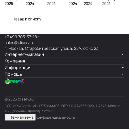
2025
2024
2024
2024
2024
2024
онера
фасаде
ра
нера
Назад к списку
+7 499 703-37-18
sales@cliserv.ru
г. Москва, Старобитцевская улица, 22А, офис 23
Интернет-магазин
Компания
Информация
Помощь
© 2026 cliserv.ru
ООО «КлиСерв» · ИНН
7730644106
· ОГРН 1117746361920 · 117545, Москва,
1-й Дорожный проезд, 7, стр.3
Темная тема
Конфиденциальность