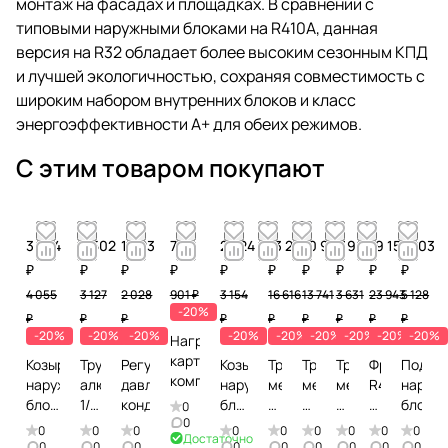
монтаж на фасадах и площадках. В сравнении с
типовыми наружными блоками на R410A, данная
версия на R32 обладает более высоким сезонным КПД
и лучшей экологичностью, сохраняя совместимость с
широким набором внутренних блоков и класс
энергоэффективности A+ для обеих режимов.
С этим товаром покупают
3 244
2 502
1 623
721
2 524
13 293
10 993
2 905
19 155
4 103
₽
₽
₽
₽
₽
₽
₽
₽
₽
₽
4 055
3 127
2 028
901 ₽
3 154
16 616
13 741
3 631
23 943
5 128
-20%
₽
₽
₽
₽
₽
₽
₽
₽
₽
-20%
-20%
-20%
-20%
-20%
-20%
-20%
-20%
-20%
Нагреватель
картера
Козырек
Труба
Регулятор
Козырек
Труба
Труба
Труба
Фреон
Подст
компрессора
наружного
алюминиевая
давления
наружного
медная
медная
медная
R410А,
наруж
блока
1/2
конденсации
блока
3/4
5/8
1/4
11,3
блока
0
0
свыше
(15м)
до 4
(15м)
(15м)
(15м)
кг
0
0
0
0
0
0
0
0
0
Достаточно
4
кВт
0
0
0
0
0
0
0
0
0