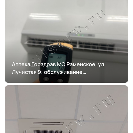
Аптека Горздрав МО Раменское, ул
Лучистая 9: обслуживание
кондиционирования