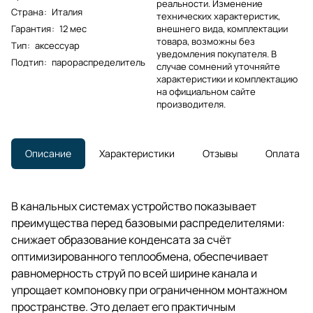
реальности. Изменение
Страна
:
Италия
технических характеристик,
Гарантия
:
12 мес
внешнего вида, комплектации
товара, возможны без
Тип
:
аксессуар
уведомления покупателя. В
Подтип
:
парораспределитель
случае сомнений уточняйте
характеристики и комплектацию
на официальном сайте
производителя.
Описание
Характеристики
Отзывы
Оплата
В канальных системах устройство показывает
преимущества перед базовыми распределителями:
снижает образование конденсата за счёт
оптимизированного теплообмена, обеспечивает
равномерность струй по всей ширине канала и
упрощает компоновку при ограниченном монтажном
пространстве. Это делает его практичным