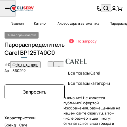
Главная
Каталог
Аксессуары и автоматика
Парорасп
Снято с производства
По запросу
Парораспределитель
Carel
BP
125T40C0
0
Нет отзывов
Арт.
560292
Все товары Carel
Все товары категории
Запросить
Внимание! Не является
публичной офертой.
Изображения, размещенные на
нашем сайте cliserv.ru, в том
Характеристики
числе размер и цвет, могут
отличаться от вида товара в
Бренд
:
Carel