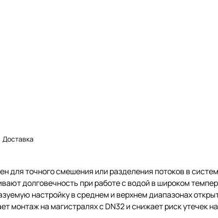
Доставка
н для точного смешения или разделения потоков в систем
чивают долговечность при работе с водой в широком темп
казуемую настройку в среднем и верхнем диапазонах откры
т монтаж на магистралях с DN32 и снижает риск утечек на