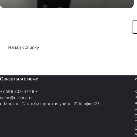
кондиционирования
Назад к списку
Связаться с нами
+7 499 703-37-18
К
sales@cliserv.ru
Р
г. Москва, Старобитцевская улица, 22А, офис 23
В
А