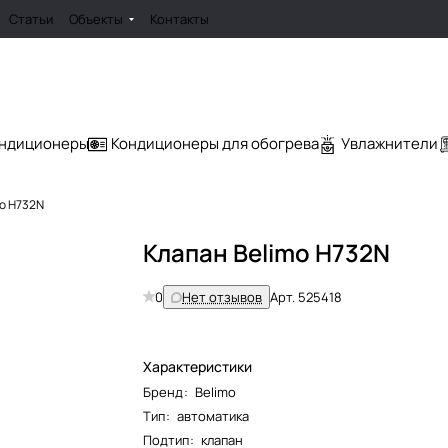
Статьи
Объекты
Контакты
ондиционеры
Кондиционеры для обогрева
Увлажнители
mo H732N
Клапан Belimo H732N
0
Нет отзывов
Арт.
525418
Характеристики
Бренд
:
Belimo
Тип
:
автоматика
Подтип
:
клапан