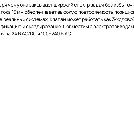
аря чему она закрывает широкий спектр задач без избыточ
штока 15 мм обеспечивает высокую повторяемость позицио
в реальных системах. Клапан может работать как 3‑ходово
унификацию и складирование. Совместим с электроприводам
 на 24 В AC/DC и 100–240 В AC.