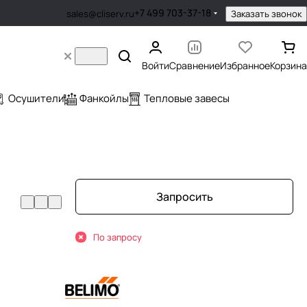
+7 499 703-37-18
Заказать звонок
sales@cliserv.ru
Войти
Сравнение
Избранное
Корзина
Осушители
Фанкойлы
Тепловые завесы
Запросить
По запросу