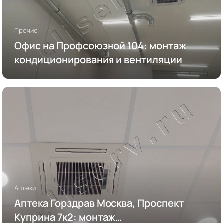
Прочие
Офис на Профсоюзной 104: монтаж
кондиционирования и вентиляции
Аптеки
Аптека Горздрав Москва, Проспект
Куприна 7к2: монтаж