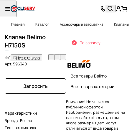
Главная
Каталог
Аксессуары и автоматика
Клапаны
Клапан Belimo
По запросу
H
7150S
0
Нет отзывов
Арт.
596340
Все товары Belimo
Запросить
Все товары категории
Внимание! Не является
публичной офертой.
Изображения, размещенные на
Характеристики
нашем сайте cliserv.ru, в том
Бренд
:
Belimo
числе размер и цвет, могут
Тип
:
автоматика
отличаться от вида товара в