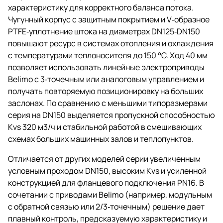
характеристику для корректного баланса потока.
Чугунный корпус с защитным покрытием и V‑образное
PTFE‑уплотнение штока на диаметрах DN125‑DN150
повышают ресурс в системах отопления и охлаждения
с температурами теплоносителя до 150 °C. Ход 40 мм
позволяет использовать линейные электроприводы
Belimo с 3‑точечным или аналоговым управлением и
получать повторяемую позиционировку на больших
заслонах. По сравнению с меньшими типоразмерами
серия на DN150 выделяется пропускной способностью
Kvs 320 м3/ч и стабильной работой в смешивающих
схемах больших машинных залов и теплопунктов.
Отличается от других моделей серии увеличенным
условным проходом DN150, высоким Kvs и усиленной
конструкцией для фланцевого подключения PN16. В
сочетании с приводами Belimo (например, модульным
с обратной связью или 2/3‑точечным) решение дает
плавный контроль, предсказуемую характеристику и