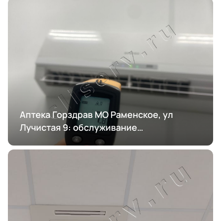
Аптека Горздрав МО Раменское, ул
Лучистая 9: обслуживание
кондиционирования