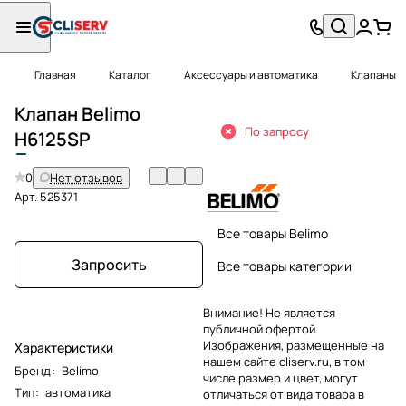
Главная
Каталог
Аксессуары и автоматика
Клапаны
Клапан Belimo
По запросу
H
6125SP
0
Нет отзывов
Арт.
525371
Все товары Belimo
Запросить
Все товары категории
Внимание! Не является
публичной офертой.
Изображения, размещенные на
Характеристики
нашем сайте cliserv.ru, в том
Бренд
:
Belimo
числе размер и цвет, могут
Тип
:
автоматика
отличаться от вида товара в