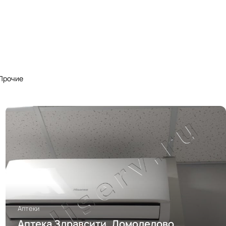
Прочие
Аптеки
Аптека Здравсити, Домодедово