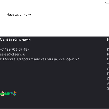
Назад к списку
Связаться с нами
+7 499 703-37-18
К
sales@cliserv.ru
Р
г. Москва, Старобитцевская улица, 22А, офис 23
В
А
З