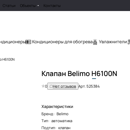
Статьи
Объекты
Контакты
ондиционеры
Кондиционеры для обогрева
Увлажнители
o H6100N
Клапан Belimo
H
6100N
0
Нет отзывов
Арт.
525384
Характеристики
Бренд
:
Belimo
Тип
:
автоматика
Подтип
:
клапан