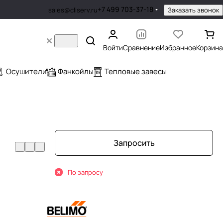
+7 499 703-37-18
Заказать звонок
sales@cliserv.ru
Войти
Сравнение
Избранное
Корзина
Осушители
Фанкойлы
Тепловые завесы
Запросить
По запросу