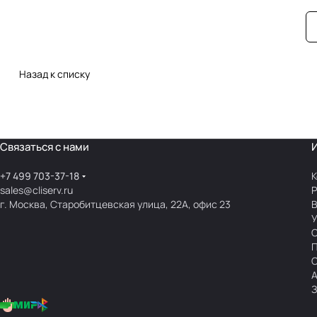
Назад к списку
Связаться с нами
+7 499 703-37-18
К
sales@cliserv.ru
Р
г. Москва, Старобитцевская улица, 22А, офис 23
В
А
З