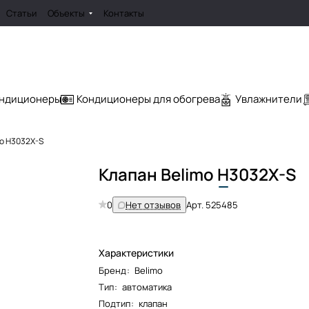
Статьи
Объекты
Контакты
ондиционеры
Кондиционеры для обогрева
Увлажнители
mo H3032X-S
Клапан Belimo
H
3032X-S
0
Нет отзывов
Арт.
525485
Характеристики
Бренд
:
Belimo
Тип
:
автоматика
Подтип
:
клапан