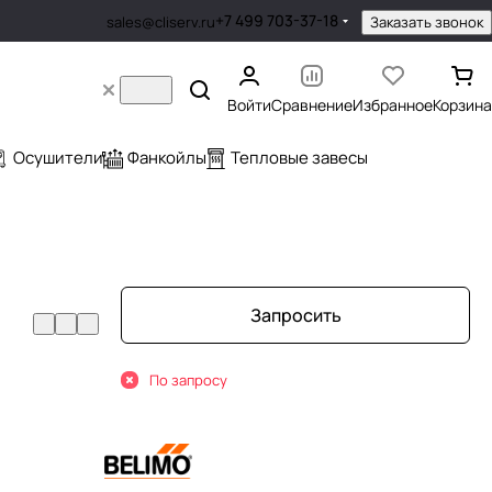
+7 499 703-37-18
Заказать звонок
sales@cliserv.ru
Войти
Сравнение
Избранное
Корзина
Осушители
Фанкойлы
Тепловые завесы
Запросить
По запросу