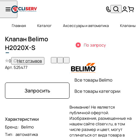
Главная
Каталог
Аксессуары и автоматика
Клапаны
Клапан Belimo
По запросу
H
2020X-S
0
Нет отзывов
Арт.
525477
Все товары Belimo
Запросить
Все товары категории
Внимание! Не является
публичной офертой.
Изображения, размещенные на
Характеристики
нашем сайте cliserv.ru, в том
Бренд
:
Belimo
числе размер и цвет, могут
Тип
:
автоматика
отличаться от вида товара в