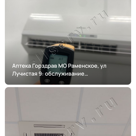
Аптека Горздрав МО Раменское, ул
Лучистая 9: обслуживание
кондиционирования