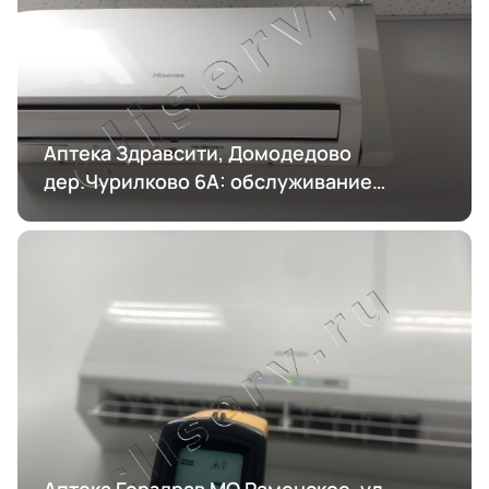
Аптека Здравсити, Домодедово
дер.Чурилково 6А: обслуживание
кондиционирования
Аптека Горздрав МО Раменское, ул