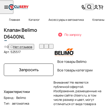
Главная
Каталог
Аксессуары и автоматика
Клапаны
Клапан Belimo
По запросу
D
6400NL
0
Нет отзывов
Арт.
525517
Все товары Belimo
Запросить
Все товары категории
Внимание! Не является
публичной офертой.
Изображения, размещенные на
Характеристики
нашем сайте cliserv.ru, в том
Бренд
:
Belimo
числе размер и цвет, могут
Тип
:
автоматика
отличаться от вида товара в