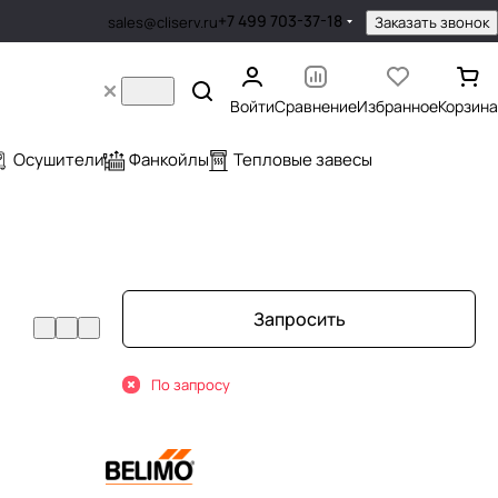
+7 499 703-37-18
Заказать звонок
sales@cliserv.ru
Войти
Сравнение
Избранное
Корзина
Осушители
Фанкойлы
Тепловые завесы
Запросить
По запросу