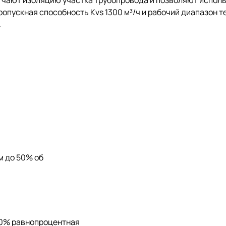
гчают изоляцию участка трубопровода и позволяют исполь
ропускная способность Kvs 1300 м³/ч и рабочий диапазон т
.
м до 50% об
.60% равнопроцентная