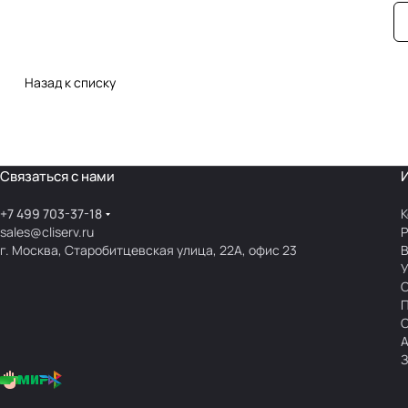
Назад к списку
Связаться с нами
+7 499 703-37-18
К
sales@cliserv.ru
Р
г. Москва, Старобитцевская улица, 22А, офис 23
В
А
З