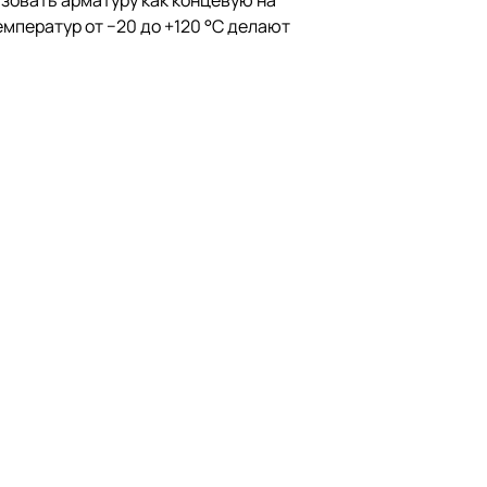
зовать арматуру как концевую на
емператур от −20 до +120 °C делают