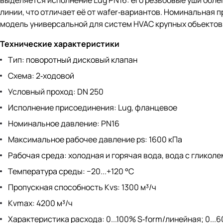
выделяется исполнение Lug PN16: его резьбовые уши обле
линии, что отличает её от wafer‑вариантов. Номинальная п
модель универсальной для систем HVAC крупных объектов
Технические характеристики
Тип: поворотный дисковый клапан
Схема: 2‑ходовой
Условный проход: DN 250
Исполнение присоединения: Lug, фланцевое
Номинальное давление: PN16
Максимальное рабочее давление ps: 1600 кПа
Рабочая среда: холодная и горячая вода, вода с гликоле
Температура среды: −20...+120 °C
Пропускная способность Kvs: 1300 м³/ч
Kvmax: 4200 м³/ч
Характеристика расхода: 0...100% S‑form/линейная; 0..