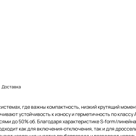
Доставка
стемах, где важны компактность, низкий крутящий момент
ивают устойчивость к износу и герметичность по классу A
сями до 50% об. Благодаря характеристике S‑form/линейна
одходит как для включения‑отключения, так и для дроссел