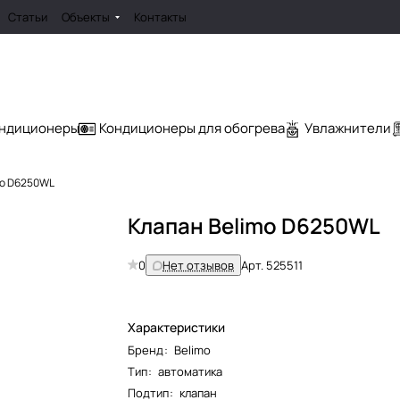
Статьи
Объекты
Контакты
ондиционеры
Кондиционеры для обогрева
Увлажнители
mo D6250WL
Клапан Belimo D6250WL
0
Нет отзывов
Арт.
525511
Характеристики
Бренд
:
Belimo
Тип
:
автоматика
Подтип
:
клапан