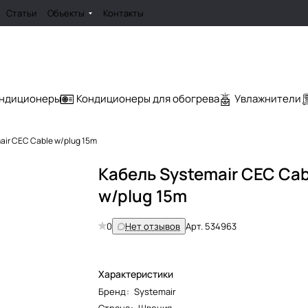
Статьи
Объекты
Контакты
ондиционеры
Кондиционеры для обогрева
Увлажнители
air CEC Cable w/plug 15m
Кабель Systemair CEC Cab
w/plug 15m
0
Нет отзывов
Арт.
534963
Характеристики
Бренд
:
Systemair