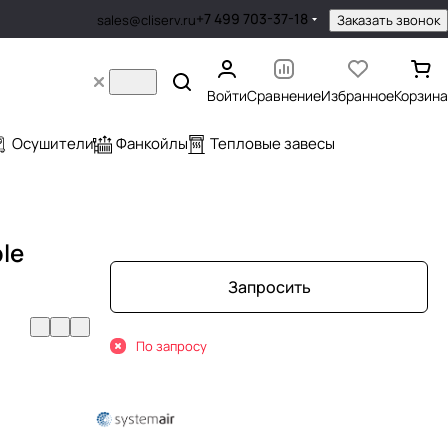
+7 499 703-37-18
Заказать звонок
sales@cliserv.ru
Войти
Сравнение
Избранное
Корзина
Осушители
Фанкойлы
Тепловые завесы
le
Запросить
По запросу