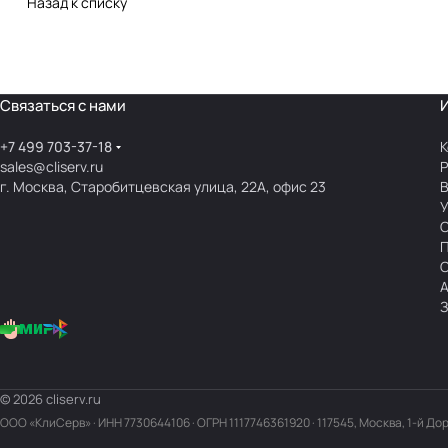
Назад к списку
Связаться с нами
+7 499 703-37-18
К
sales@cliserv.ru
Р
г. Москва, Старобитцевская улица, 22А, офис 23
В
А
З
© 2026 cliserv.ru
ООО «КлиСерв» · ИНН
7730644106
· ОГРН 1117746361920 · 117545, Москва, 1-й До