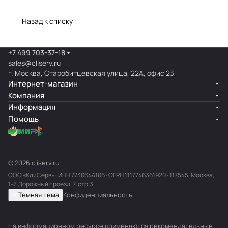
Назад к списку
+7 499 703-37-18
sales@cliserv.ru
г. Москва, Старобитцевская улица, 22А, офис 23
Интернет-магазин
Компания
Информация
Помощь
© 2026 cliserv.ru
ООО «КлиСерв» · ИНН
7730644106
· ОГРН 1117746361920 · 117545, Москва,
1-й Дорожный проезд, 7, стр.3
Темная тема
Конфиденциальность
На информационном ресурсе применяются
рекомендательные