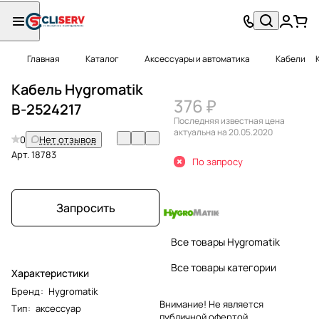
Главная
Каталог
Аксессуары и автоматика
Кабели
Кабель Hygromatik
376 ₽
B-2524217
Последняя известная цена
актуальна на 20.05.2020
0
Нет отзывов
Арт.
18783
По запросу
Запросить
Все товары Hygromatik
Все товары категории
Характеристики
Бренд
:
Hygromatik
Внимание! Не является
Тип
:
аксессуар
публичной офертой.