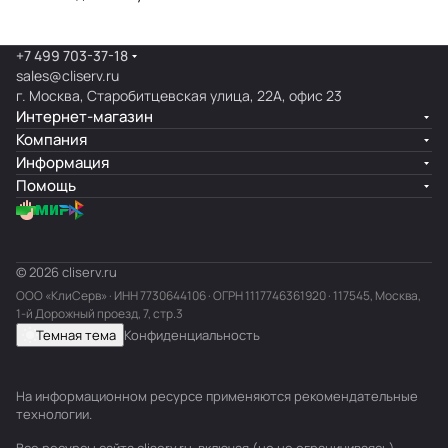
+7 499 703-37-18
sales@cliserv.ru
г. Москва, Старобитцевская улица, 22А, офис 23
Интернет-магазин
Компания
Информация
Помощь
© 2026 cliserv.ru
ООО «КлиСерв» · ИНН
7730644106
· ОГРН 1117746361920 · 117545, Москва,
1-й Дорожный проезд, 7, стр.3
Темная тема
Конфиденциальность
На информационном ресурсе применяются
рекомендательные
технологии
.