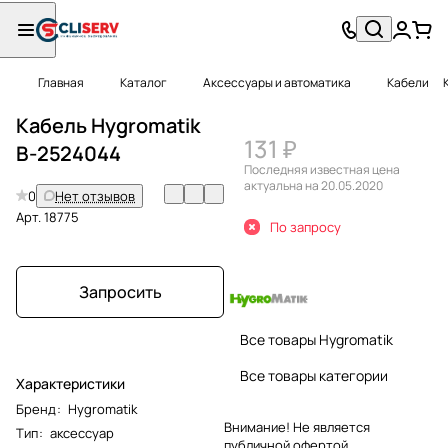
Главная
Каталог
Аксессуары и автоматика
Кабели
Кабель Hygromatik
131 ₽
B-2524044
Последняя известная цена
актуальна на 20.05.2020
0
Нет отзывов
Арт.
18775
По запросу
Запросить
Все товары Hygromatik
Все товары категории
Характеристики
Бренд
:
Hygromatik
Внимание! Не является
Тип
:
аксессуар
публичной офертой.