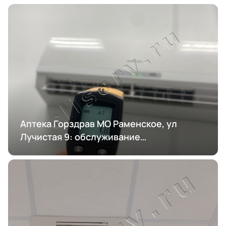
Аптека Горздрав МО Раменское, ул
Лучистая 9: обслуживание
кондиционирования