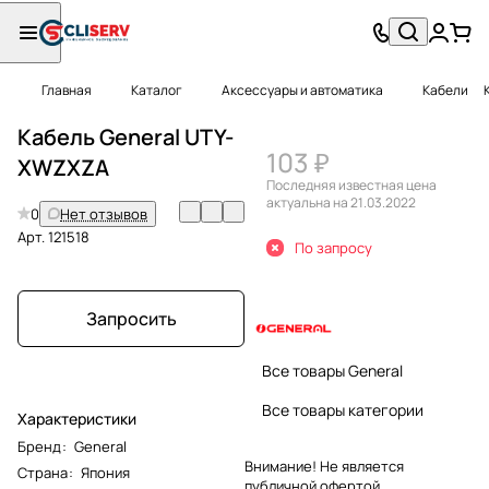
Главная
Каталог
Аксессуары и автоматика
Кабели
Кабель General UTY-
103 ₽
XWZXZA
Последняя известная цена
актуальна на 21.03.2022
0
Нет отзывов
Арт.
121518
По запросу
Запросить
Все товары General
Все товары категории
Характеристики
Бренд
:
General
Внимание! Не является
Страна
:
Япония
публичной офертой.