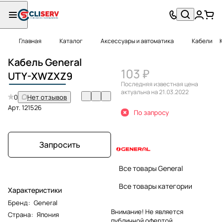
Главная
Каталог
Аксессуары и автоматика
Кабели
Кабель General
103 ₽
UTY-XWZXZ
9
Последняя известная цена
актуальна на 21.03.2022
0
Нет отзывов
Арт.
121526
По запросу
Запросить
Все товары General
Все товары категории
Характеристики
Бренд
:
General
Внимание! Не является
Страна
:
Япония
публичной офертой.