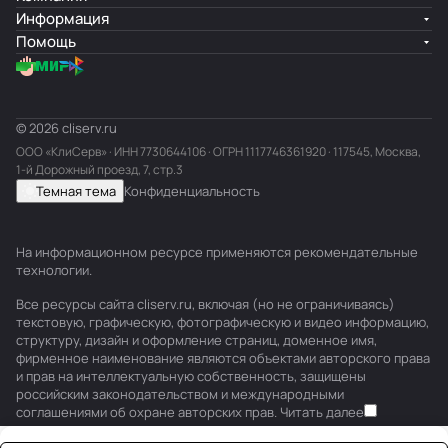
Информация
Помощь
© 2026 cliserv.ru
ООО «КлиСерв» · ИНН
7730644106
· ОГРН 1117746361920 · 117545, Москва,
1-й Дорожный проезд, 7, стр.3
Темная тема
Конфиденциальность
На информационном ресурсе применяются
рекомендательные
технологии
.
Все ресурсы сайта cliserv.ru, включая (но не ограничиваясь)
текстовую, графическую, фотографическую и видео информацию,
структуру, дизайн и оформление страниц, доменное имя,
фирменное наименование являются объектами авторского права
и прав на интеллектуальную собственность, защищены
российским законодательством и международными
соглашениями об охране авторских прав.
Читать далее