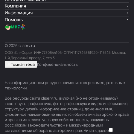
Компания
Информация
Помощь
© 2026 cliserv.ru
ООО «КлиСерв» · ИНН
7730644106
· ОГРН 1117746361920 · 117545, Москва,
1-й Дорожный проезд, 7, стр.3
Темная тема
Конфиденциальность
На информационном ресурсе применяются
рекомендательные
технологии
.
Все ресурсы сайта cliserv.ru, включая (но не ограничиваясь)
текстовую, графическую, фотографическую и видео информацию,
структуру, дизайн и оформление страниц, доменное имя,
фирменное наименование являются объектами авторского права
и прав на интеллектуальную собственность, защищены
российским законодательством и международными
соглашениями об охране авторских прав.
Читать далее