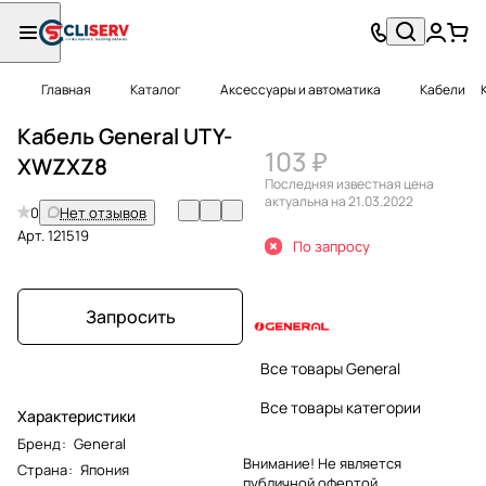
Главная
Каталог
Аксессуары и автоматика
Кабели
Кабель General UTY-
103 ₽
XWZXZ8
Последняя известная цена
актуальна на 21.03.2022
0
Нет отзывов
Арт.
121519
По запросу
Запросить
Все товары General
Все товары категории
Характеристики
Бренд
:
General
Внимание! Не является
Страна
:
Япония
публичной офертой.