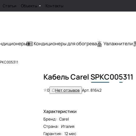
Статьи
Объекты
Контакты
ондиционеры
Кондиционеры для обогрева
Увлажнители
SPKC005311
Кабель Carel
SPKC
00
5
311
0
Нет отзывов
Арт.
81642
Характеристики
Бренд
:
Carel
Страна
:
Италия
Гарантия
:
12 мес