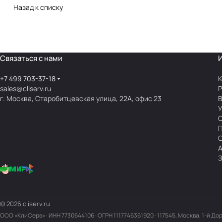
Назад к списку
Связаться с нами
+7 499 703-37-18
К
sales@cliserv.ru
Р
г. Москва, Старобитцевская улица, 22А, офис 23
В
А
З
© 2026 cliserv.ru
ООО «КлиСерв» · ИНН
7730644106
· ОГРН 1117746361920 · 117545, Москва, 1-й До