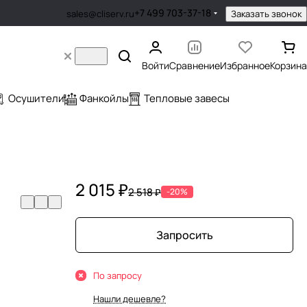
+7 499 703-37-18
Заказать звонок
sales@cliserv.ru
Войти
Сравнение
Избранное
Корзина
Осушители
Фанкойлы
Тепловые завесы
2 015 ₽
2 518 ₽
-20%
Запросить
По запросу
Нашли дешевле?