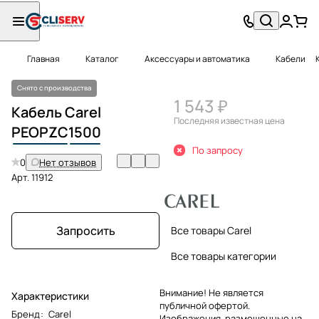
Главная
Каталог
Аксессуары и автоматика
Кабели
Снято с производства
1 543 ₽
Кабель Carel
Последняя известная цена
PEOPZC
1500
По запросу
0
Нет отзывов
Арт.
11912
Запросить
Все товары Carel
Все товары категории
Внимание! Не является
Характеристики
публичной офертой.
Бренд
:
Carel
Изображения, размещенные на