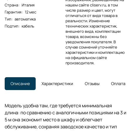
Страна
:
Италия
нашем сайте cliserv.ru, в том
числе размер и цвет, могут
Гарантия
:
12 мес
отличаться от вида товара в
Тип
:
автоматика
реальности. Изменение
Подтип
:
кабель
технических характеристик,
внешнего вида, комплектации
товара, возможны без
уведомления покупателя. В
случае сомнений уточняйте
характеристики и комплектацию
на официальном сайте
производителя.
Описание
Характеристики
Отзывы
Оплата
Модель удобна там, где требуется минимальная
длина: по сравнению с аналогичными позициями на 3 и
5 м она экономит место в шкафу и облегчает
обслуживание, сохраняя заводское качество и тип