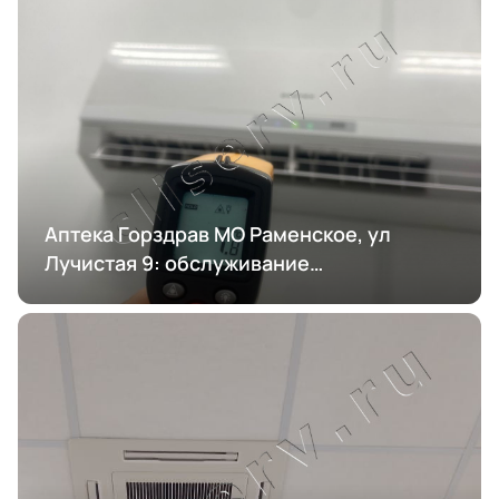
Аптека Горздрав МО Раменское, ул
Лучистая 9: обслуживание
кондиционирования