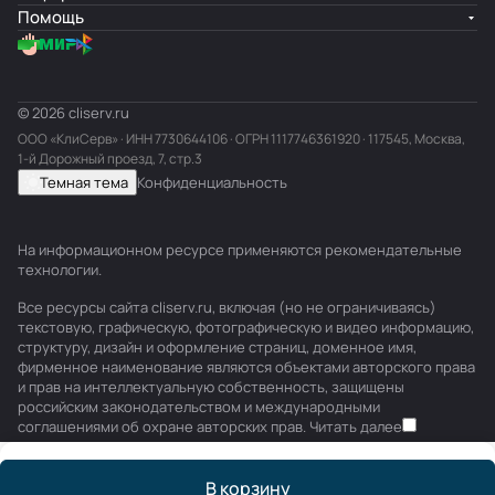
Помощь
© 2026 cliserv.ru
ООО «КлиСерв» · ИНН
7730644106
· ОГРН 1117746361920 · 117545, Москва,
1-й Дорожный проезд, 7, стр.3
Темная тема
Конфиденциальность
На информационном ресурсе применяются
рекомендательные
технологии
.
Все ресурсы сайта cliserv.ru, включая (но не ограничиваясь)
текстовую, графическую, фотографическую и видео информацию,
структуру, дизайн и оформление страниц, доменное имя,
фирменное наименование являются объектами авторского права
и прав на интеллектуальную собственность, защищены
российским законодательством и международными
соглашениями об охране авторских прав.
Читать далее
В корзину