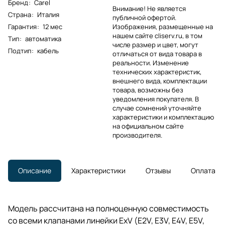
Бренд
:
Carel
Внимание! Не является
Страна
:
Италия
публичной офертой.
Гарантия
:
12 мес
Изображения, размещенные на
нашем сайте cliserv.ru, в том
Тип
:
автоматика
числе размер и цвет, могут
Подтип
:
кабель
отличаться от вида товара в
реальности. Изменение
технических характеристик,
внешнего вида, комплектации
товара, возможны без
уведомления покупателя. В
случае сомнений уточняйте
характеристики и комплектацию
на официальном сайте
производителя.
Описание
Характеристики
Отзывы
Оплата
Модель рассчитана на полноценную совместимость
со всеми клапанами линейки ExV (E2V, E3V, E4V, E5V,