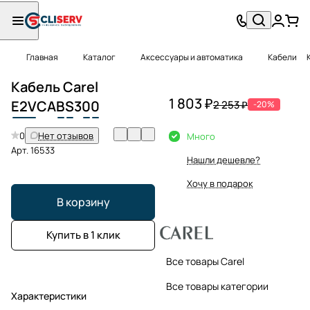
Главная
Каталог
Аксессуары и автоматика
Кабели
Кабель Carel
1 803 ₽
E2V
CA
B
S
3
0
0
2 253 ₽
-20%
0
Нет отзывов
Много
Арт.
16533
Нашли дешевле?
Хочу в подарок
В корзину
Купить в 1 клик
Все товары Carel
Все товары категории
Характеристики