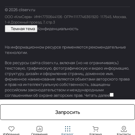
© 2026 cliserv.ru
ООО «КлиСерв» · ИНН
7730644106
· ОГРН 1117746361920 · 117545, Москва,
1-й Дорожный проезд, 7, стр.3
Темная тема
Конфиденциальность
На информационном ресурсе применяются
рекомендательные
технологии
.
Все ресурсы сайта cliserv.ru, включая (но не ограничиваясь)
текстовую, графическую, фотографическую и видео информацию,
структуру, дизайн и оформление страниц, доменное имя,
фирменное наименование являются объектами авторского права
и прав на интеллектуальную собственность, защищены
российским законодательством и международными
соглашениями об охране авторских прав.
Читать далее
Запросить
Избранные
Сравнение
Каталог
Корзина
Контакты