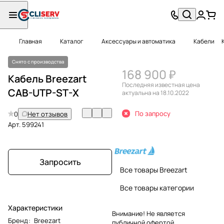
Главная
Каталог
Аксессуары и автоматика
Кабели
Снято с производства
168 900 ₽
Кабель Breezart
Последняя известная цена
CAB-UTP-ST-X
актуальна на 18.10.2022
По запросу
0
Нет отзывов
Арт.
599241
Запросить
Все товары Breezart
Все товары категории
Характеристики
Внимание! Не является
Бренд
:
Breezart
публичной офертой.