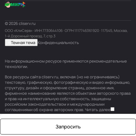
© 2026 cliserv.ru
ООО «КлиСерв» · ИНН
7730644106
· ОГРН 1117746361920 · 117545, Москва,
1-й Дорожный проезд, 7, стр.3
Темная тема
Конфиденциальность
На информационном ресурсе применяются
рекомендательные
технологии
.
Все ресурсы сайта cliserv.ru, включая (но не ограничиваясь)
текстовую, графическую, фотографическую и видео информацию,
структуру, дизайн и оформление страниц, доменное имя,
фирменное наименование являются объектами авторского права
и прав на интеллектуальную собственность, защищены
российским законодательством и международными
соглашениями об охране авторских прав.
Читать далее
Запросить