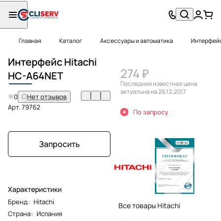
Главная
Каталог
Аксессуары и автоматика
Интерфей
Интерфейс Hitachi
274 ₽
HC-A
64NET
Последняя известная цена
актуальна на 26.12.2017
0
Нет отзывов
Арт.
79762
По запросу
Запросить
Характеристики
Бренд
:
Hitachi
Все товары Hitachi
Страна
:
Испания