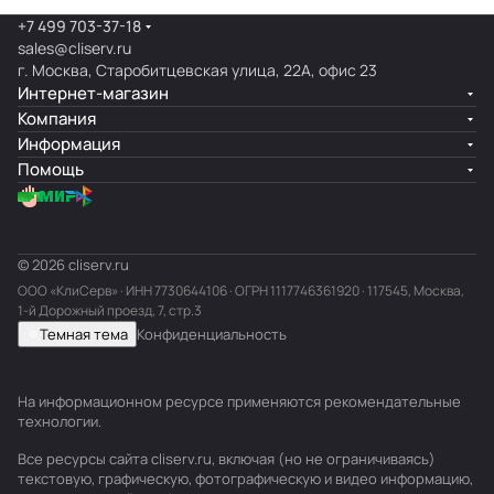
+7 499 703-37-18
sales@cliserv.ru
г. Москва, Старобитцевская улица, 22А, офис 23
Интернет-магазин
Компания
Информация
Помощь
© 2026 cliserv.ru
ООО «КлиСерв» · ИНН
7730644106
· ОГРН 1117746361920 · 117545, Москва,
1-й Дорожный проезд, 7, стр.3
Темная тема
Конфиденциальность
На информационном ресурсе применяются
рекомендательные
технологии
.
Все ресурсы сайта cliserv.ru, включая (но не ограничиваясь)
текстовую, графическую, фотографическую и видео информацию,