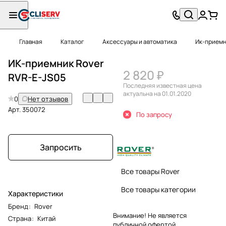
Главная
Каталог
Аксессуары и автоматика
Ик-прием
ИК-приемник Rover
2 820 ₽
RVR-E-JS05
Последняя известная цена
актуальна на 01.01.2020
0
Нет отзывов
Арт.
350072
По запросу
Запросить
Все товары Rover
Все товары категории
Характеристики
Бренд
:
Rover
Внимание! Не является
Страна
:
Китай
публичной офертой.