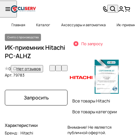
Главная
Каталог
Аксессуары и автоматика
Ик-прием
Снято с производства
По запросу
ИК-приемник Hitachi
PC-ALHZ
0
Нет отзывов
Арт.
79783
Запросить
Все товары Hitachi
Все товары категории
Характеристики
Внимание! Не является
публичной офертой.
Бренд
:
Hitachi