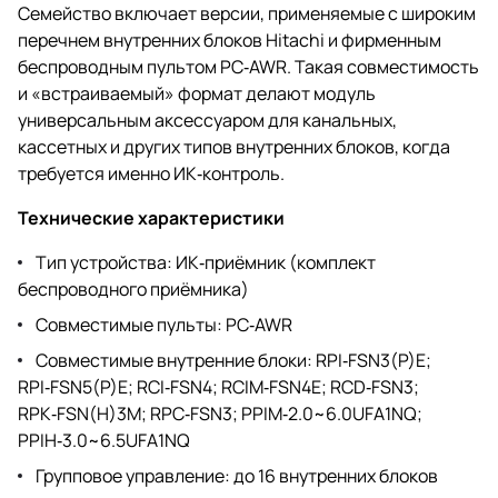
Семейство включает версии, применяемые с широким
перечнем внутренних блоков Hitachi и фирменным
беспроводным пультом PC‑AWR. Такая совместимость
и «встраиваемый» формат делают модуль
универсальным аксессуаром для канальных,
кассетных и других типов внутренних блоков, когда
требуется именно ИК‑контроль.
Технические характеристики
Тип устройства: ИК‑приёмник (комплект
беспроводного приёмника)
Совместимые пульты: PC‑AWR
Совместимые внутренние блоки: RPI‑FSN3(P)E;
RPI‑FSN5(P)E; RCI‑FSN4; RCIM‑FSN4E; RCD‑FSN3;
RPK‑FSN(H)3M; RPC‑FSN3; PPIM‑2.0~6.0UFA1NQ;
PPIH‑3.0~6.5UFA1NQ
Групповое управление: до 16 внутренних блоков