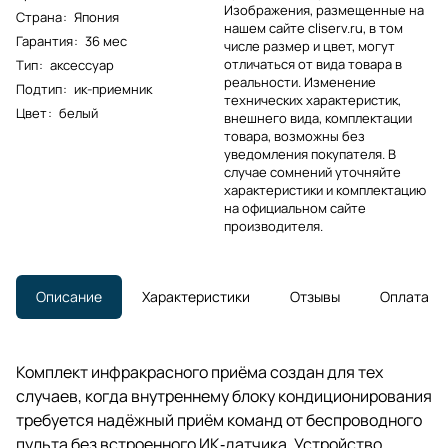
Изображения, размещенные на
Страна
:
Япония
нашем сайте cliserv.ru, в том
Гарантия
:
36 мес
числе размер и цвет, могут
отличаться от вида товара в
Тип
:
аксессуар
реальности. Изменение
Подтип
:
ик-приемник
технических характеристик,
Цвет
:
белый
внешнего вида, комплектации
товара, возможны без
уведомления покупателя. В
случае сомнений уточняйте
характеристики и комплектацию
на официальном сайте
производителя.
Описание
Характеристики
Отзывы
Оплата
Комплект инфракрасного приёма создан для тех
случаев, когда внутреннему блоку кондиционирования
требуется надёжный приём команд от беспроводного
пульта без встроенного ИК‑датчика. Устройство