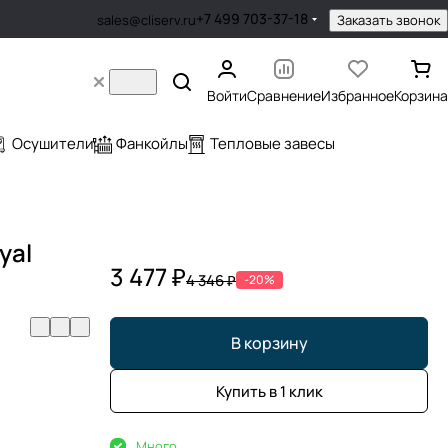
+7 499 703-37-18
Заказать звонок
sales@cliserv.ru
Войти
Сравнение
Избранное
Корзина
Осушители
Фанкойлы
Тепловые завесы
yal
3 477 ₽
4 346 ₽
-20%
В корзину
Купить в 1 клик
Много