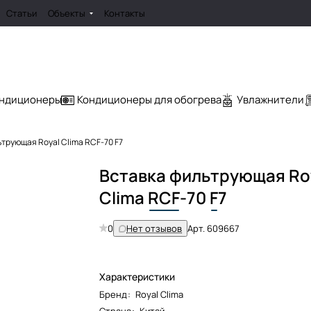
Статьи
Объекты
Контакты
ондиционеры
Кондиционеры для обогрева
Увлажнители
трующая Royal Clima RCF-70 F7
Вставка фильтрующая Ro
Clima
RCF
-70
F
7
0
Нет отзывов
Арт.
609667
Характеристики
Бренд
:
Royal Clima