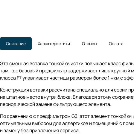
Описание
Характеристики
Отзывы
Оплата
Эта сменная вставка тонкой очистки повышает класс фил
там, где базовый предфильтр задерживает лишь крупный м
класса F7 улавливает частицы размером более 1 мкм с эф
Конструкция вставки рассчитана специально для серии пр
на штатное место внутри блока. Благодаря этому сохраня
периодической замене фильтрующего элемента.
По сравнению с предфильтром G3, этот элемент тонкой оч
оптимальным выбором для аллергиков и помещений с повы
и замену без привлечения сервиса.