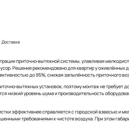
Доставка
ьтрации приточно‑вытяжной системы, улавливая мелкодис
усор. Решение рекомендовано для квартир у оживлённых д
фективностью до 95%, снижая запылённость приточного воз
иточно‑вытяжных установок, поэтому монтаж не требует д
ется низкий уровень шума и производительность оборудова
истки эффективнее справляется с городской взвесью и мел
шенными требованиями к чистоте воздуха. При этом габар