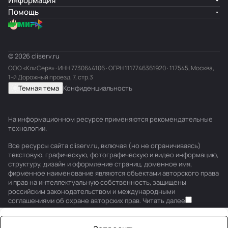
Информация
Помощь
© 2026 cliserv.ru
ООО «КлиСерв» · ИНН
7730644106
· ОГРН 1117746361920 · 117545, Москва,
1-й Дорожный проезд, 7, стр.3
Темная тема
Конфиденциальность
На информационном ресурсе применяются
рекомендательные
технологии
.
Все ресурсы сайта cliserv.ru, включая (но не ограничиваясь)
текстовую, графическую, фотографическую и видео информацию,
структуру, дизайн и оформление страниц, доменное имя,
фирменное наименование являются объектами авторского права
и прав на интеллектуальную собственность, защищены
российским законодательством и международными
соглашениями об охране авторских прав.
Читать далее