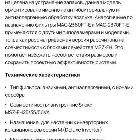
нацелена на устранение запахов, данная модель
ориентирована именно на антибактериальную и
антиаллергенную обработку воздуха. Аналогичные по
назначению фильтры MAC‑2360FT‑E и MAC‑2370FT‑E
применяются с другими типоразмерами и моделями,
тогда как рассматриваемая версия рассчитана на
совместимость с блоками семейства MSZ‑FH. Это
помогает избежать несоответствия размеров и
сохранить проектную эффективность системы.
Технические характеристики
Тип фильтра: энзимный, антиаллергенный, с ионами
серебра
Совместимость: внутренние блоки
MSZ‑FH25/35/50VA
Назначение: для настенных инверторных
кондиционеров серии M (Deluxe Inverter)
Материал фильтра: полиэстер, вискоза,