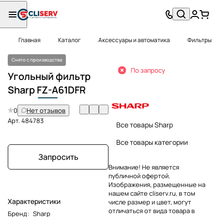
Главная
Каталог
Аксессуары и автоматика
Фильтры
Снято с производства
По запросу
Угольный фильтр
Sharp
FZ-A
61DFR
0
Нет отзывов
Арт.
484783
Все товары Sharp
Все товары категории
Запросить
Внимание! Не является
публичной офертой.
Изображения, размещенные на
нашем сайте cliserv.ru, в том
Характеристики
числе размер и цвет, могут
отличаться от вида товара в
Бренд
:
Sharp