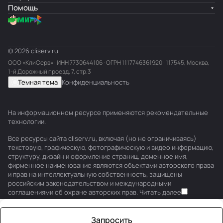
Помощь
© 2026 cliserv.ru
ООО «КлиСерв» · ИНН
7730644106
· ОГРН 1117746361920 · 117545, Москва,
1-й Дорожный проезд, 7, стр.3
Темная тема
Конфиденциальность
На информационном ресурсе применяются
рекомендательные
технологии
.
Все ресурсы сайта cliserv.ru, включая (но не ограничиваясь)
текстовую, графическую, фотографическую и видео информацию,
структуру, дизайн и оформление страниц, доменное имя,
фирменное наименование являются объектами авторского права
и прав на интеллектуальную собственность, защищены
российским законодательством и международными
соглашениями об охране авторских прав.
Читать далее
Запросить