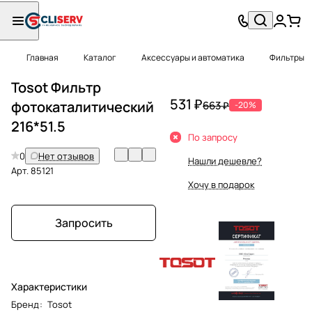
Главная
Каталог
Аксессуары и автоматика
Фильтры
Tosot Фильтр
531 ₽
фотокаталитический
663 ₽
-20%
216*51.5
По запросу
0
Нет отзывов
Нашли дешевле?
Арт.
85121
Хочу в подарок
Запросить
Характеристики
Бренд
:
Tosot