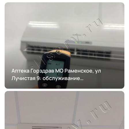
Аптека Горздрав МО Раменское, ул
Лучистая 9: обслуживание
кондиционирования