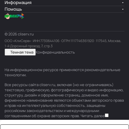
Информация
Помощь
© 2026 cliserv.ru
ООО «КлиСерв» · ИНН
7730644106
· ОГРН 1117746361920 · 117545, Москва,
1-й Дорожный проезд, 7, стр.3
Темная тема
Конфиденциальность
На информационном ресурсе применяются
рекомендательные
технологии
.
Все ресурсы сайта cliserv.ru, включая (но не ограничиваясь)
текстовую, графическую, фотографическую и видео информацию,
структуру, дизайн и оформление страниц, доменное имя,
фирменное наименование являются объектами авторского права
и прав на интеллектуальную собственность, защищены
российским законодательством и международными
соглашениями об охране авторских прав.
Читать далее