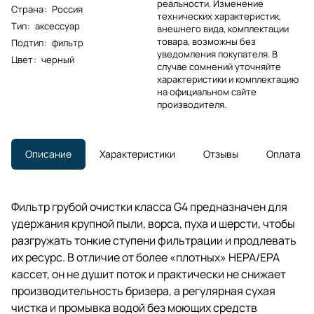
реальности. Изменение
Страна
:
Россия
технических характеристик,
Тип
:
аксессуар
внешнего вида, комплектации
товара, возможны без
Подтип
:
фильтр
уведомления покупателя. В
Цвет
:
черный
случае сомнений уточняйте
характеристики и комплектацию
на официальном сайте
производителя.
Описание
Характеристики
Отзывы
Оплата
Фильтр грубой очистки класса G4 предназначен для
удержания крупной пыли, ворса, пуха и шерсти, чтобы
разгружать тонкие ступени фильтрации и продлевать
их ресурс. В отличие от более «плотных» HEPA/EPA
кассет, он не душит поток и практически не снижает
производительность бризера, а регулярная сухая
чистка и промывка водой без моющих средств