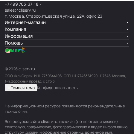
+7 499 703-37-18
sales@cliserv.ru
г. Москва, Старобитцевская улица, 22А, офис 23
Интернет-магазин
Компания
Информация
Помощь
© 2026 cliserv.ru
ООО «КлиСерв» · ИНН
7730644106
· ОГРН 1117746361920 · 117545, Москва,
1-й Дорожный проезд, 7, стр.3
Темная тема
Конфиденциальность
На информационном ресурсе применяются
рекомендательные
технологии
.
Все ресурсы сайта cliserv.ru, включая (но не ограничиваясь)
текстовую, графическую, фотографическую и видео информацию,
структуру, дизайн и оформление страниц, доменное имя,