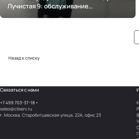
Лучистая 9: обслуживание
кондиционирования
Назад к списку
Связаться с нами
+7 499 703-37-18
К
sales@cliserv.ru
Р
г. Москва, Старобитцевская улица, 22А, офис 23
В