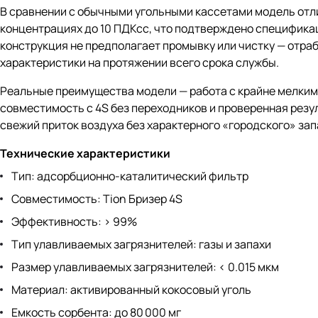
В сравнении с обычными угольными кассетами модель отл
концентрациях до 10 ПДКсс, что подтверждено специфика
конструкция не предполагает промывку или чистку — отр
характеристики на протяжении всего срока службы.
Реальные преимущества модели — работа с крайне мелкими
совместимость с 4S без переходников и проверенная резу
свежий приток воздуха без характерного «городского» зап
Технические характеристики
Тип: адсорбционно-каталитический фильтр
Совместимость: Tion Бризер 4S
Эффективность: > 99%
Тип улавливаемых загрязнителей: газы и запахи
Размер улавливаемых загрязнителей: < 0.015 мкм
Материал: активированный кокосовый уголь
Емкость сорбента: до 80 000 мг