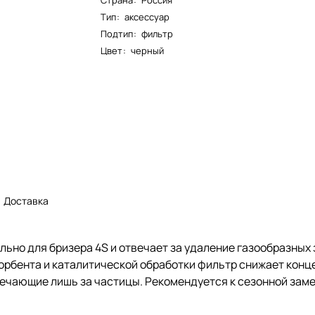
Страна
:
Россия
Тип
:
аксессуар
Подтип
:
фильтр
Цвет
:
черный
Доставка
но для бризера 4S и отвечает за удаление газообразных 
сорбента и каталитической обработки фильтр снижает кон
вечающие лишь за частицы. Рекомендуется к сезонной зам