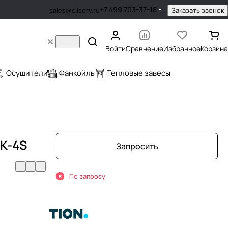
+7 499 703-37-18
Заказать звонок
sales@cliserv.ru
Войти
Сравнение
Избранное
Корзина
Осушители
Фанкойлы
Тепловые завесы
AK-4S
Запросить
По запросу