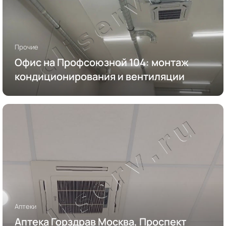
Прочие
Офис на Профсоюзной 104: монтаж
кондиционирования и вентиляции
Аптеки
Аптека Горздрав Москва, Проспект