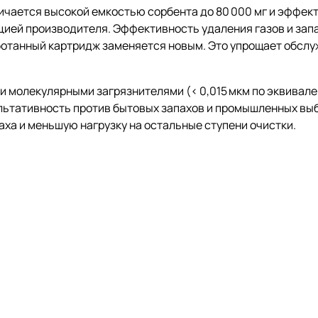
ичается высокой емкостью сорбента до 80 000 мг и эффек
цией производителя. Эффективность удаления газов и зап
аботанный картридж заменяется новым. Это упрощает обсл
 молекулярными загрязнителями (< 0,015 мкм по эквивале
льтативность против бытовых запахов и промышленных выб
аха и меньшую нагрузку на остальные ступени очистки.