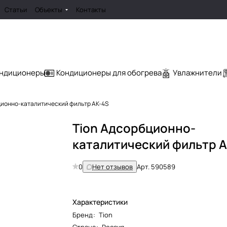
Статьи
Объекты
Контакты
ондиционеры
Кондиционеры для обогрева
Увлажнители
ционно-каталитический фильтр AK-4S
Tion Адсорбционно-
каталитический фильтр 
0
Нет отзывов
Арт.
590589
Характеристики
Бренд
:
Tion