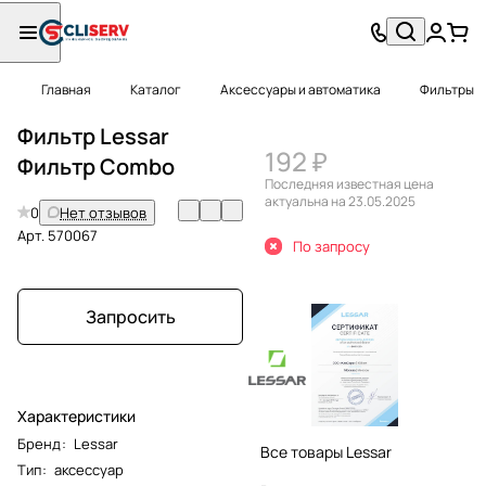
Главная
Каталог
Аксессуары и автоматика
Фильтры
Фильтр Lessar
192 ₽
Фильтр Combo
Последняя известная цена
актуальна на 23.05.2025
0
Нет отзывов
Арт.
570067
По запросу
Запросить
Характеристики
Бренд
:
Lessar
Все товары Lessar
Тип
:
аксессуар