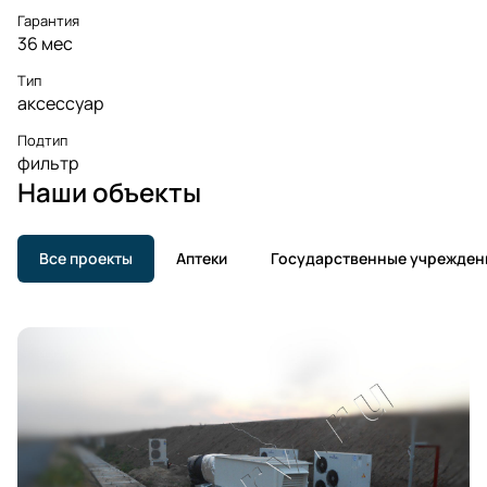
Гарантия
36 мес
Тип
аксессуар
Подтип
фильтр
Наши объекты
Все проекты
Аптеки
Государственные учрежден