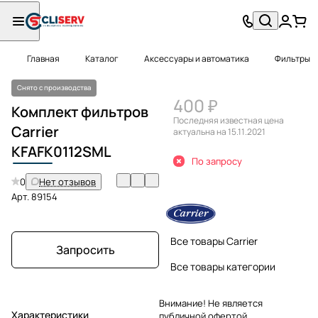
Главная
Каталог
Аксессуары и автоматика
Фильтры
Снято с производства
400 ₽
Комплект фильтров
Последняя известная цена
Carrier
актуальна на 15.11.2021
KFAFK
0112SML
По запросу
0
Нет отзывов
Арт.
89154
Все товары Carrier
Запросить
Все товары категории
Внимание! Не является
Характеристики
публичной офертой.