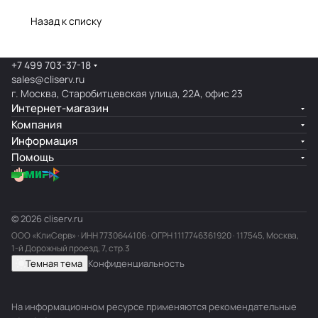
Назад к списку
+7 499 703-37-18
sales@cliserv.ru
г. Москва, Старобитцевская улица, 22А, офис 23
Интернет-магазин
Компания
Информация
Помощь
© 2026 cliserv.ru
ООО «КлиСерв» · ИНН
7730644106
· ОГРН 1117746361920 · 117545, Москва,
1-й Дорожный проезд, 7, стр.3
Темная тема
Конфиденциальность
На информационном ресурсе применяются
рекомендательные