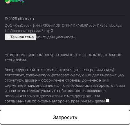
© 2026 cliserv.ru
ООО «КлиСерв» · ИНН
7730644106
· ОГРН 1117746361920 · 117545, Москва,
1-й Дорожный проезд, 7, стр.3
Темная тема
Конфиденциальность
На информационном ресурсе применяются
рекомендательные
технологии
.
Все ресурсы сайта cliserv.ru, включая (но не ограничиваясь)
текстовую, графическую, фотографическую и видео информацию,
структуру, дизайн и оформление страниц, доменное имя,
фирменное наименование являются объектами авторского права
и прав на интеллектуальную собственность, защищены
российским законодательством и международными
соглашениями об охране авторских прав.
Читать далее
Запросить