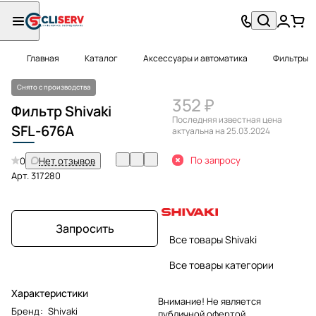
Главная
Каталог
Аксессуары и автоматика
Фильтры
Снято с производства
352 ₽
Фильтр Shivaki
Последняя известная цена
SFL
-676A
актуальна на 25.03.2024
По запросу
0
Нет отзывов
Арт.
317280
Запросить
Все товары Shivaki
Все товары категории
Характеристики
Внимание! Не является
Бренд
:
Shivaki
публичной офертой.