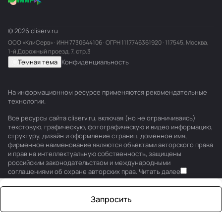
© 2026 cliserv.ru
ООО «КлиСерв» · ИНН
7730644106
· ОГРН 1117746361920 · 117545, Москва,
1-й Дорожный проезд, 7, стр.3
Темная тема
Конфиденциальность
На информационном ресурсе применяются
рекомендательные
технологии
.
Все ресурсы сайта cliserv.ru, включая (но не ограничиваясь)
текстовую, графическую, фотографическую и видео информацию,
структуру, дизайн и оформление страниц, доменное имя,
фирменное наименование являются объектами авторского права
и прав на интеллектуальную собственность, защищены
российским законодательством и международными
соглашениями об охране авторских прав.
Читать далее
Запросить