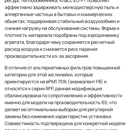
ресурс теплообменника. Класс EU-F7 позволяет
эффективно задерживать мелкодисперсную пыль и
аллергенные частицы в бытовых и коммерческих
объектах, поддерживая стабильный воздухообмен и
снижая нагрузку на обслуживание системы. Форма и
плотность материала подобраны под аэродинамику
агрегата, благодаря чему сохраняется расчетный
расход воздуха и снижается риск падения
производительности из-за засорения.
В отличие от альтернативных фильтров повышенной
категории для этой же линейки, которые
ориентируются на ePM1 75% (эквивалент F8) и
относятся к серии RFP, данная модификация
сбалансирована по сопротивлению и эффективности
именно для модели на производительность 65, что
делает ее оптимальным выбором для регулярной
замены без изменения характеристик установки.
Совместимость подтверждена для конкретной модели