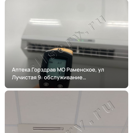
Аптека Горздрав МО Раменское, ул
Лучистая 9: обслуживание
кондиционирования