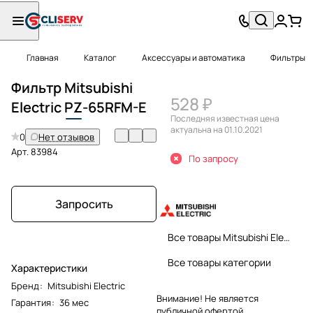
Главная
Каталог
Аксессуары и автоматика
Фильтры
Фильтр Mitsubishi
528 ₽
Electric
PZ
-65RFM-E
Последняя известная цена
актуальна на 01.10.2021
0
Нет отзывов
Арт.
83984
По запросу
Запросить
Все товары Mitsubishi Electric
Все товары категории
Характеристики
Бренд
:
Mitsubishi Electric
Внимание! Не является
Гарантия
:
36 мес
публичной офертой.