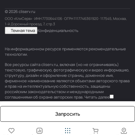
© 2026 cliserv.ru
ООО «КлиСерв» · ИНН
7730644106
· ОГРН 1117746361920 · 117545, Москва,
1-й Дорожный проезд, 7, стр.3
Темная тема
Конфиденциальность
На информационном ресурсе применяются
рекомендательные
технологии
.
Все ресурсы сайта cliserv.ru, включая (но не ограничиваясь)
текстовую, графическую, фотографическую и видео информацию,
структуру, дизайн и оформление страниц, доменное имя,
фирменное наименование являются объектами авторского права
и прав на интеллектуальную собственность, защищены
российским законодательством и международными
соглашениями об охране авторских прав.
Читать далее
Запросить