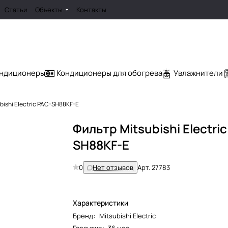
Статьи
Объекты
Контакты
ондиционеры
Кондиционеры для обогрева
Увлажнители
bishi Electric PAC-SH88KF-E
Фильтр Mitsubishi Electri
SH88KF-E
0
Нет отзывов
Арт.
27783
Характеристики
Бренд
:
Mitsubishi Electric