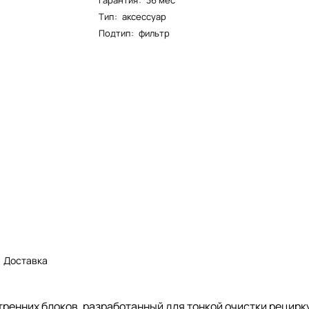
Гарантия
:
36 мес
Тип
:
аксессуар
Подтип
:
фильтр
Доставка
енних блоков, разработанный для тонкой очистки рецирку