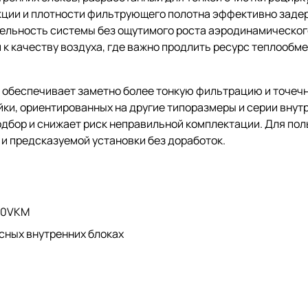
укции и плотности фильтрующего полотна эффективно зад
ельность системы без ощутимого роста аэродинамическог
 качеству воздуха, где важно продлить ресурс теплообме
ь обеспечивает заметно более тонкую фильтрацию и точе
йки, ориентированных на другие типоразмеры и серии внут
дбор и снижает риск неправильной комплектации. Для пол
и предсказуемой установки без доработок.
40VKM
сных внутренних блоках