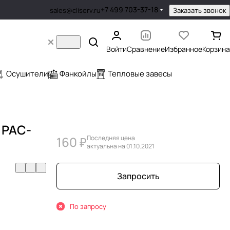
+7 499 703-37-18
Заказать звонок
sales@cliserv.ru
Войти
Сравнение
Избранное
Корзина
Осушители
Фанкойлы
Тепловые завесы
c PAC-
160 ₽
Последняя цена
актуальна на 01.10.2021
Запросить
По запросу