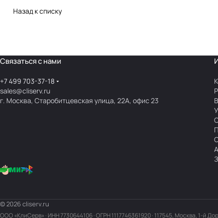
Назад к списку
Связаться с нами
+7 499 703-37-18
К
sales@cliserv.ru
Р
г. Москва, Старобитцевская улица, 22А, офис 23
В
А
З
© 2026 cliserv.ru
ООО «КлиСерв» · ИНН
7730644106
· ОГРН 1117746361920 · 117545, Москва, 1-й До