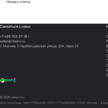
Назад к списку
Связаться с нами
+7 499 703-37-18
К
sales@cliserv.ru
Р
г. Москва, Старобитцевская улица, 22А, офис 23
В
А
З
© 2026 cliserv.ru
ООО «КлиСерв» · ИНН
7730644106
· ОГРН 1117746361920 · 117545, Москва, 1-й До