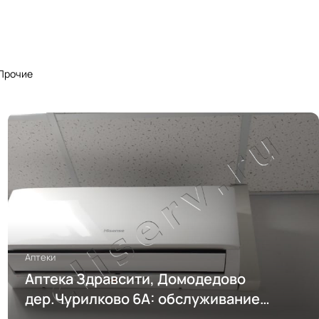
Прочие
Аптеки
Аптека Здравсити, Домодедово
дер.Чурилково 6А: обслуживание
кондиционирования