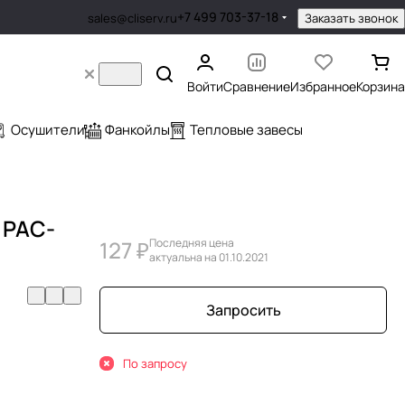
+7 499 703-37-18
Заказать звонок
sales@cliserv.ru
Войти
Сравнение
Избранное
Корзина
Осушители
Фанкойлы
Тепловые завесы
c PAC-
127 ₽
Последняя цена
актуальна на 01.10.2021
Запросить
По запросу