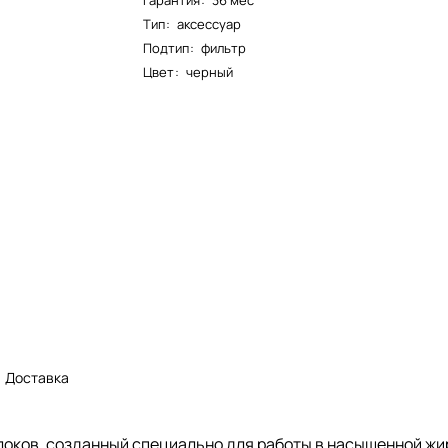
Гарантия
:
36 мес
Тип
:
аксессуар
Подтип
:
фильтр
Цвет
:
черный
Доставка
локов, созданный специально для работы в насыщенной ж