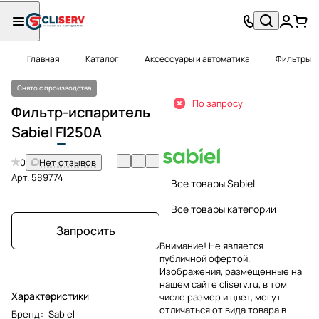
Главная
Каталог
Аксессуары и автоматика
Фильтры
Снято с производства
По запросу
Фильтр-испаритель
Sabiel
FI
250A
0
Нет отзывов
Арт.
589774
Все товары Sabiel
Все товары категории
Запросить
Внимание! Не является
публичной офертой.
Изображения, размещенные на
нашем сайте cliserv.ru, в том
Характеристики
числе размер и цвет, могут
отличаться от вида товара в
Бренд
:
Sabiel