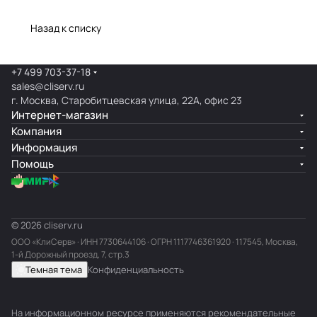
Назад к списку
+7 499 703-37-18
sales@cliserv.ru
г. Москва, Старобитцевская улица, 22А, офис 23
Интернет-магазин
Компания
Информация
Помощь
© 2026 cliserv.ru
ООО «КлиСерв» · ИНН
7730644106
· ОГРН 1117746361920 · 117545, Москва,
1-й Дорожный проезд, 7, стр.3
Темная тема
Конфиденциальность
На информационном ресурсе применяются
рекомендательные