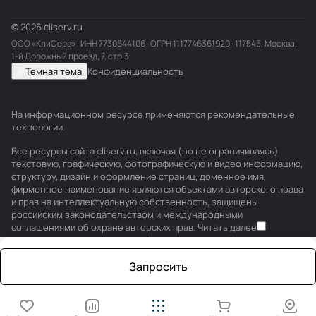
© 2026 cliserv.ru
ООО «КлиСерв» · ИНН
7730644106
· ОГРН 1117746361920 · 117545, Москва,
1-й Дорожный проезд, 7, стр.3
Темная тема
Конфиденциальность
На информационном ресурсе применяются
рекомендательные
технологии
.
Все ресурсы сайта cliserv.ru, включая (но не ограничиваясь)
текстовую, графическую, фотографическую и видео информацию,
структуру, дизайн и оформление страниц, доменное имя,
фирменное наименование являются объектами авторского права
и прав на интеллектуальную собственность, защищены
российским законодательством и международными
соглашениями об охране авторских прав.
Читать далее
Запросить