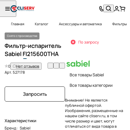
Главная
Каталог
Аксессуары и автоматика
Фильтры
Снято с производства
По запросу
Фильтр-испаритель
Sabiel
FI
215600THA
0
Нет отзывов
Арт.
527178
Все товары Sabiel
Все товары категории
Запросить
Внимание! Не является
публичной офертой.
Изображения, размещенные на
нашем сайте cliserv.ru, в том
Характеристики
числе размер и цвет, могут
отличаться от вида товара в
Бренд
:
Sabiel