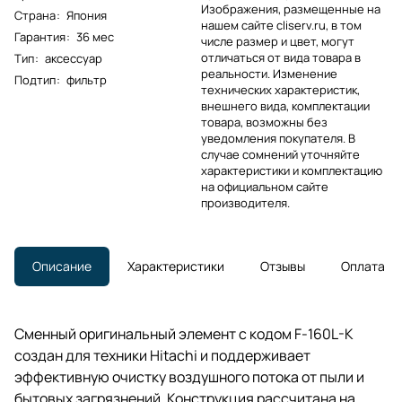
Изображения, размещенные на
Страна
:
Япония
нашем сайте cliserv.ru, в том
Гарантия
:
36 мес
числе размер и цвет, могут
отличаться от вида товара в
Тип
:
аксессуар
реальности. Изменение
Подтип
:
фильтр
технических характеристик,
внешнего вида, комплектации
товара, возможны без
уведомления покупателя. В
случае сомнений уточняйте
характеристики и комплектацию
на официальном сайте
производителя.
Описание
Характеристики
Отзывы
Оплата
Сменный оригинальный элемент с кодом F-160L-K
создан для техники Hitachi и поддерживает
эффективную очистку воздушного потока от пыли и
бытовых загрязнений. Конструкция рассчитана на