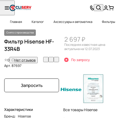
Главная
Каталог
Аксессуары и автоматика
Фильтры
Снято с производства
2 697 ₽
Фильтр Hisense HF-
Последняя известная цена
33R4B
актуальна на 12.07.2023
По запросу
0
Нет отзывов
Арт.
87697
Запросить
Характеристики
Все товары Hisense
Бренд
:
Hisense