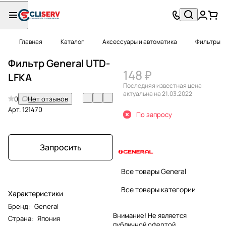
Главная
Каталог
Аксессуары и автоматика
Фильтры
Фильтр General UTD-
148 ₽
LFKA
Последняя известная цена
актуальна на 21.03.2022
0
Нет отзывов
Арт.
121470
По запросу
Запросить
Все товары General
Все товары категории
Характеристики
Бренд
:
General
Внимание! Не является
Страна
:
Япония
публичной офертой.