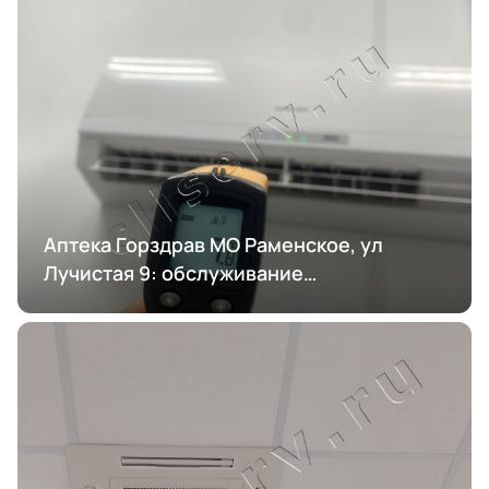
Аптека Горздрав МО Раменское, ул
Лучистая 9: обслуживание
кондиционирования