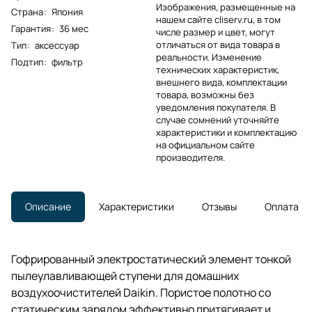
Изображения, размещенные на
Страна
:
Япония
нашем сайте cliserv.ru, в том
Гарантия
:
36 мес
числе размер и цвет, могут
отличаться от вида товара в
Тип
:
аксессуар
реальности. Изменение
Подтип
:
фильтр
технических характеристик,
внешнего вида, комплектации
товара, возможны без
уведомления покупателя. В
случае сомнений уточняйте
характеристики и комплектацию
на официальном сайте
производителя.
Описание
Характеристики
Отзывы
Оплата
Гофрированный электростатический элемент тонкой
пылеулавливающей ступени для домашних
воздухоочистителей Daikin. Пористое полотно со
статическим зарядом эффективно притягивает и