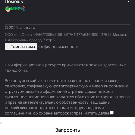
Помощь
© 2026 cliserv.ru
ООО «КлиСерв» · ИНН
7730644106
· ОГРН 1117746361920 · 117545, Москва,
1-й Дорожный проезд, 7, стр.3
Темная тема
Конфиденциальность
На информационном ресурсе применяются
рекомендательные
технологии
.
Все ресурсы сайта cliserv.ru, включая (но не ограничиваясь)
текстовую, графическую, фотографическую и видео информацию,
структуру, дизайн и оформление страниц, доменное имя,
фирменное наименование являются объектами авторского права
и прав на интеллектуальную собственность, защищены
российским законодательством и международными
соглашениями об охране авторских прав.
Читать далее
Запросить