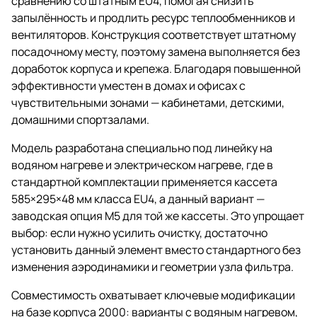
сравнению со штатным EU4, помогая снизить
запылённость и продлить ресурс теплообменников и
вентиляторов. Конструкция соответствует штатному
посадочному месту, поэтому замена выполняется без
доработок корпуса и крепежа. Благодаря повышенной
эффективности уместен в домах и офисах с
чувствительными зонами — кабинетами, детскими,
домашними спортзалами.
Модель разработана специально под линейку на
водяном нагреве и электрическом нагреве, где в
стандартной комплектации применяется кассета
585×295×48 мм класса EU4, а данный вариант —
заводская опция M5 для той же кассеты. Это упрощает
выбор: если нужно усилить очистку, достаточно
установить данный элемент вместо стандартного без
изменения аэродинамики и геометрии узла фильтра.
Совместимость охватывает ключевые модификации
на базе корпуса 2000: варианты с водяным нагревом,