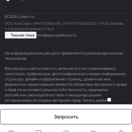
© 2026 cliserv.ru
ООО «КлиСерв» · ИНН
7730644106
· ОГРН 1117746361920 · 117545, Москва,
1-й Дорожный проезд, 7, стр.3
Темная тема
Конфиденциальность
На информационном ресурсе применяются
рекомендательные
технологии
.
Все ресурсы сайта cliserv.ru, включая (но не ограничиваясь)
текстовую, графическую, фотографическую и видео информацию,
структуру, дизайн и оформление страниц, доменное имя,
фирменное наименование являются объектами авторского права
и прав на интеллектуальную собственность, защищены
российским законодательством и международными
соглашениями об охране авторских прав.
Читать далее
Запросить