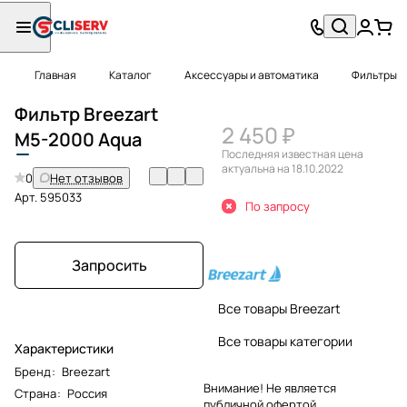
Главная
Каталог
Аксессуары и автоматика
Фильтры
Фильтр Breezart
2 450 ₽
M
5-2000
Aqua
Последняя известная цена
актуальна на 18.10.2022
0
Нет отзывов
Арт.
595033
По запросу
Запросить
Все товары Breezart
Все товары категории
Характеристики
Бренд
:
Breezart
Внимание! Не является
Страна
:
Россия
публичной офертой.